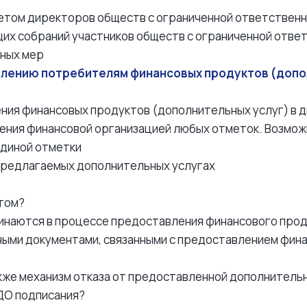
оветом директоров обществ с ограниченной ответствен
бщих собраний участников обществ с ограниченной отв
сных мер
лению потребителям финансовых продуктов (допол
ения финансовых продуктов (дополнительных услуг) в 
авления финансовой организацией любых отметок. Возм
единой отметки
 предлагаемых дополнительных услугах
етом?
оминаются в процессе предоставления финансового про
овными документами, связанными с предоставлением фин
также механизм отказа от предоставленной дополнитель
 ДО подписания?