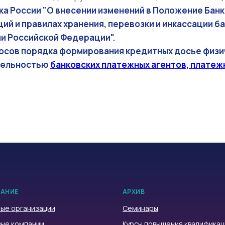
а России "О внесении изменений в Положение Банка
ий и правилах хранения, перевозки и инкассации ба
и Российской Федерации".
осов порядка формирования кредитных досье физи
ятельностью
банковских платежных агентов, платеж
АНИЕ
АРХИВ
ые организации
Семинары
ые компании
Курсы повышения квалификац