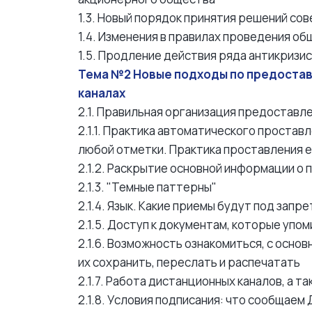
1.3. Новый порядок принятия решений с
1.4. Изменения в правилах проведения о
1.5. Продление действия ряда антикризи
Тема №2 Новые подходы по предостав
каналах
2.1. Правильная организация предоставл
2.1.1. Практика автоматического прост
любой отметки. Практика проставления 
2.1.2. Раскрытие основной информации о
2.1.3. "Темные паттерны"
2.1.4. Язык. Какие приемы будут под запр
2.1.5. Доступ к документам, которые уп
2.1.6. Возможность ознакомиться, с осн
их сохранить, переслать и распечатать
2.1.7. Работа дистанционных каналов, а 
2.1.8. Условия подписания: что сообщаем