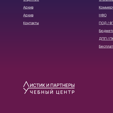
Архив
Коммер
Архив
НФО
Контакты
ПОД / Ф
Бюджет
ДПП / П
Беспла