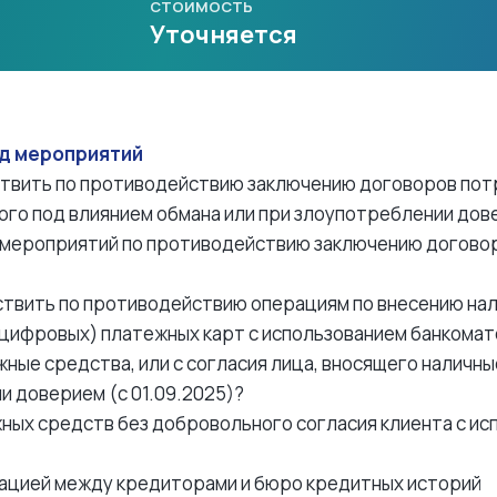
СТОИМОСТЬ
Уточняется
од мероприятий
ствить по противодействию заключению договоров пот
ного под влиянием обмана или при злоупотреблении дове
 мероприятий по противодействию заключению догово
ствить по противодействию операциям по внесению нал
цифровых) платежных карт с использованием банкомато
жные средства, или с согласия лица, вносящего наличн
и доверием (с 01.09.2025)?
жных средств без добровольного согласия клиента с ис
ацией между кредиторами и бюро кредитных историй