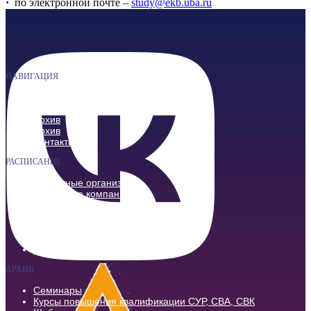
·
по электронной почте –
study@ekb.uba.ru
НАВИГАЦИЯ
Направления
О центре
Архив
Архив
Контакты
РАСПИСАНИЕ
Кредитные организации
Страховые компании
Коммерческие организации
НФО
ПОД / ФТ
Бюджетные учреждения
ДПП / ПК
АРХИВ
Семинары
Курсы повышения квалификации СУР, СВА, СВК