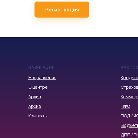
Регистрация
НАВИГАЦИЯ
РАСПИ
Направления
Кредитн
О центре
Страхов
Архив
Коммер
Архив
НФО
Контакты
ПОД / Ф
Бюджет
ДПП / П