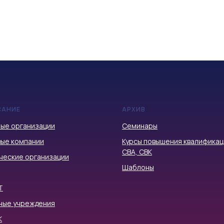
САНИЕ
АРХИВ
ые организации
Семинары
ые компании
Курсы повышения квалификац
СВА, СВК
ческие организации
Шаблоны
Т
ные учреждения
К