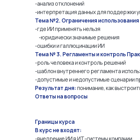
-анализ отклонений
-интерпретация данных для поддержки 
Тема №2. Ограничения использования
-где ИИ применять нельзя
-юридически значимые решения
-ошибки и галлюцинации ИИ
Тема № 3. Регламенты и контроль Прак
-роль человека и контроль решений
-шаблон внутреннего регламента исполь
-допустимые и недопустимые сценарии 
Результат дня:
понимание, как выстроит
Ответы на вопросы
Границы курса
В курс не входят:
-внедрение ИИ в ИТ-системы компании