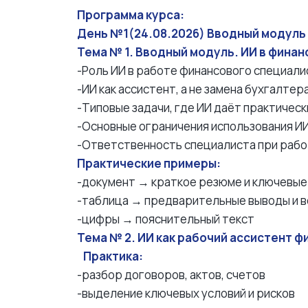
Программа курса:
День №1(24.08.2026) Вводный модуль 
Тема № 1. Вводный модуль. ИИ в фина
-Роль ИИ в работе финансового специали
-ИИ как ассистент, а не замена бухгалтер
-Типовые задачи, где ИИ даёт практичес
-Основные ограничения использования И
-Ответственность специалиста при рабо
Практические примеры:
-документ → краткое резюме и ключевые
-таблица → предварительные выводы и в
-цифры → пояснительный текст
Тема № 2. ИИ как рабочий ассистент 
Практика:
-разбор договоров, актов, счетов
-выделение ключевых условий и рисков