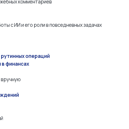
лужебных комментариев
оты с ИИ и его роли в повседневных задачах
я рутинных операций
 в финансах
я вручную
хождений
ий