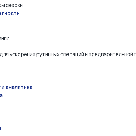
ам сверки
етности
ений
для ускорения рутинных операций и предварительной 
 и аналитика
а
в