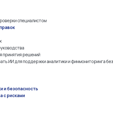
проверки специалистом
справок
х
руководства
я принятия решений
вать ИИ для поддержки аналитики и финмониторинга бе
ки и безопасность
а с рисками