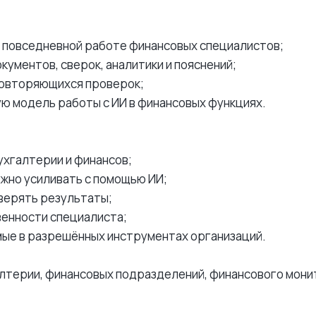
 в повседневной работе финансовых специалистов;
кументов, сверок, аналитики и пояснений;
 повторяющихся проверок;
ю модель работы с ИИ в финансовых функциях.
ухгалтерии и финансов;
ожно усиливать с помощью ИИ;
верять результаты;
венности специалиста;
мые в разрешённых инструментах организаций.
лтерии, финансовых подразделений, финансового монит