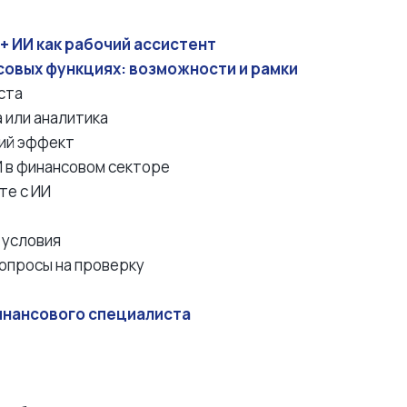
+ ИИ как рабочий ассистент
нсовых функциях: возможности и рамки
ста
а или аналитика
кий эффект
И в финансовом секторе
те с ИИ
 условия
опросы на проверку
финансового специалиста