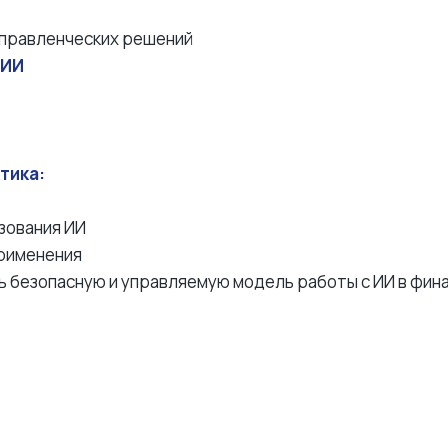
управленческих решений
 ИИ
тика:
зования ИИ
применения
ь безопасную и управляемую модель работы с ИИ в фи